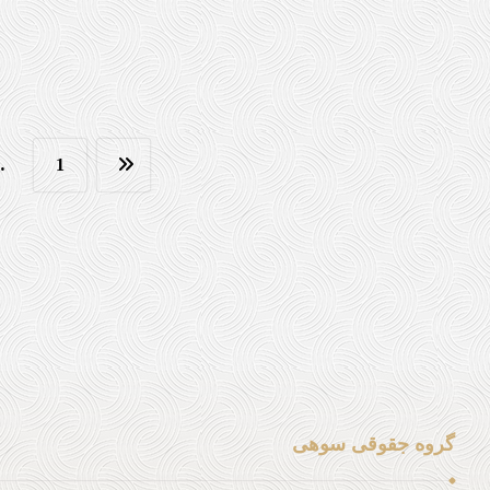
…
1
گروه جقوقی سوهی