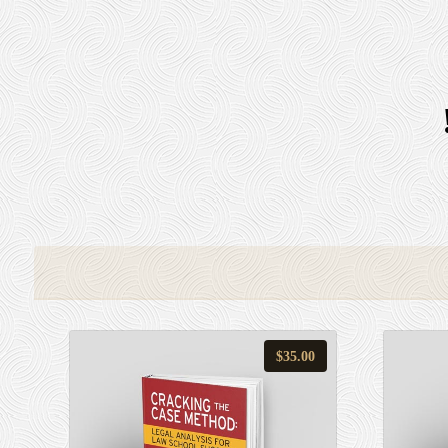
$
35.00