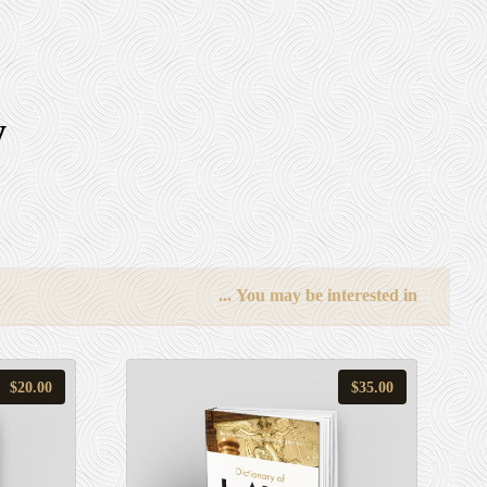
!
You may be interested in ...
$
20.00
$
35.00