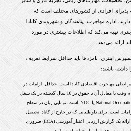
 بر اساس سن، تحصیلات، مهارت‌های زبانی، تجربه کاری و سایر
اله پذیرای افرادی از کشورهای مختلف است که
رند. اداره مهاجرت، پناهندگان و شهروندی کانادا
اینتری تهیه می‌کند که اطلاعات بیشتری در مورد
د ارائه می‌دهد.
سپرس اینتری، نامزدها باید حداقل شرایط تعریف
داشته باشند:
FS یا Federal Skilled Worker Program: مسیر اصلی مهاجرت اقتصادی کانادا است. حداقل الزامات در
این برنامه شامل حداقل یک سال تجربه کار مستمر تمام وقت یا معادل آن با حقوق در 10 سال گذشته در یک شغل
ماهر تحت طبقه‌بندی ملی مشاغل یا National Occupational Classification یا NOC است. توانایی زبان در سطح
لزامات است، برای داوطلبانی که در خارج از کانادا تحصیل
کرده‌اند، یک مدرک تحصیلی (گواهی، دیپلم، یا مدرک) و ارائه یک گزارش ارزیابی اعتبار آموزشی (ECA) ضروری