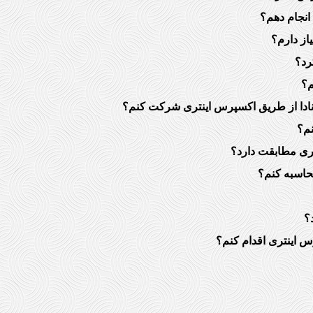
از دارم؟
م؟
انادا از طریق اکسپرس اینتری شرکت کنم؟