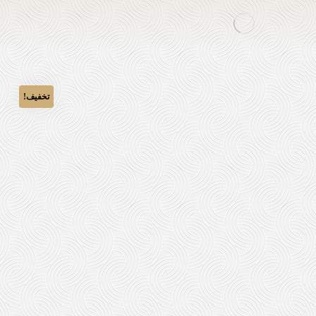
تخفیف!