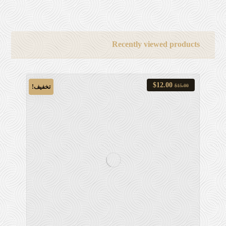
Recently viewed products
$
12.00
$
15.00
تخفیف!