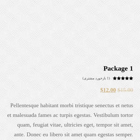
Package 1
(
1
بازخورد مشتری)
1
امتیازدهی
5
از 5 در
$
12.00
$
15.00
امتیازدهی
مشتری
Pellentesque habitant morbi tristique senectus et netus
et malesuada fames ac turpis egestas. Vestibulum tortor
quam, feugiat vitae, ultricies eget, tempor sit amet,
ante. Donec eu libero sit amet quam egestas semper.