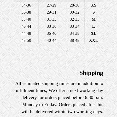
34-36
27-29
28-30
XS
36-38
29-31
30-32
S
38-40
31-33
32-33
M
40-44
33-36
33-34
L
44-48
36-40
34-38
XL
48-50
40-44
38-48
XXL
Shipping
All estimated shipping times are in addition to
fulfillment times, We offer a next working day
delivery for orders placed before 6:30 p.m.
Monday to Friday. Orders placed after this
will be delivered within two working days.